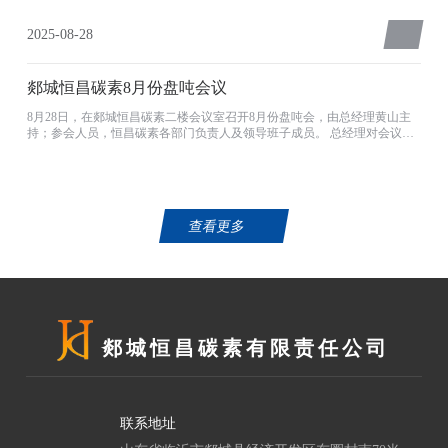
过这次活动，能够更加深刻的理解和践行对抗战精神的内涵与时代价值的
理解
2025-08-28
郯城恒昌碳素8月份盘吨会议
8月28日，在郯城恒昌碳素二楼会议室召开8月份盘吨会，由总经理黄山主
持；参会人员，恒昌碳素各部门负责人及领导班子成员。 总经理对会议内
容强调： 1、各车间、部门对早调会内容，会后要落实、监管要到位、管理
要到位、工作要扎实；2、锻烧车间、脱硫车间及产、供、销要环环相扣，
从根本上解决问题；3、锻烧车间要从负压、烟温、设备巡检、安全环保下
功夫；4、从车
查看更多
郯城恒昌碳素有限责任公司
联系地址