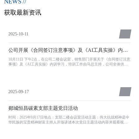
NEWS
//
获取最新资讯
2025-10-11
公司开展《合同签订注意事项》及《AI工具实操》内训
学习
10月11日 下午2点，在公司二楼会议室，销售部门开展关于《合同签订注意
事项》及《AI工具实操》内训学习，培训工作由马总主持，公司全体供销
人员及部分生产、后勤人员参加。内容主要介绍合同签订时常见错误纠正
与风险防范，介绍本次培训目的。马总指出：要全员树立风险意识，避免
风险发生；要做事前诸葛亮，不做事后诸葛亮，未雨绸缪，防患于未然。
同时强调要纠正合同签订时常出现的错误；知错就改，善莫大焉！让每位
员工使
2025-09-17
郯城恒昌碳素支部主题党日活动
时间：2025年9月17日地点：支部二楼会议室活动主题：伟大抗战精神是中
华民族的宝贵精神财富主持人开场讲述本次党日主题活动内容并观看视
频：下午2:00，郯城恒昌碳素支部主题党日活动在会议室正式开始。活动由
支部书记张学武主持，首先代表支部向全体党员对本次活动的意义和重要
性进行了介绍。他强调：天下兴亡、匹夫有责的爱国主义精神。并希望通