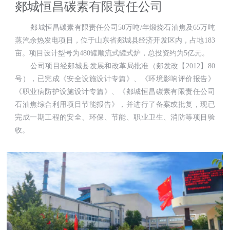
郯城恒昌碳素有限责任公司
郯城恒昌碳素有限责任公司50万吨/年煅烧石油焦及65万吨
蒸汽余热发电项目，位于山东省郯城县经济开发区内，占地183
亩。项目设计型号为480罐顺流式罐式炉，总投资约为5亿元。
公司项目经郯城县发展和改革局批准（郯发改【2012】80
号），已完成《安全设施设计专篇》、《环境影响评价报告》
《职业病防护设施设计专篇》、《郯城恒昌碳素有限责任公司
石油焦综合利用项目节能报告》，并进行了备案或批复，现已
完成一期工程的安全、环保、节能、职业卫生、消防等项目验
收。